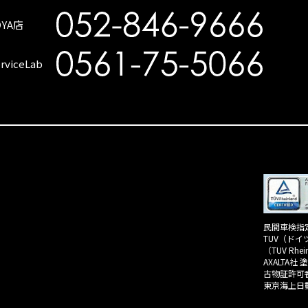
OYA店
rviceLab
民間車検指定
TUV（ド
（TUV Rhein
AXALTA社
古物証許可番
東京海上日