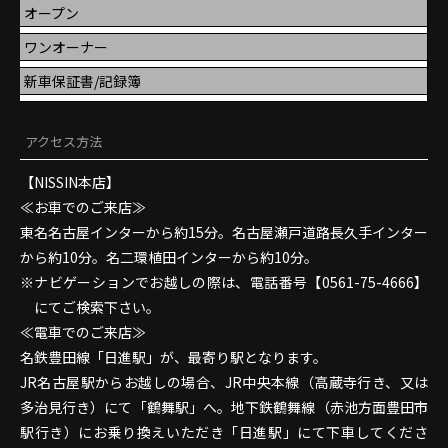
オープン
ワンオーナー
新車保証書/記録簿
アクセス方法
【NISSIN本店】
≪お車でのご来店≫
東名名古屋インターから約15分。名古屋瀬戸道路長久手インター
から約10分。名二環植田インターから約10分。
ナビゲーションでお越しの際は、電話番号【0561-75-4666】
にてご検索下さい。
≪電車でのご来店≫
名鉄豊田線「日進駅」が、最寄り駅となります。
JR名古屋駅からお越しの場合、JR中央本線（高蔵寺行き、又は
多治見行き）にて「鶴舞駅」へ。地下鉄鶴舞線（赤池方面豊田市
駅行き）にお乗り換えいただき「日進駅」にて下車してくださ