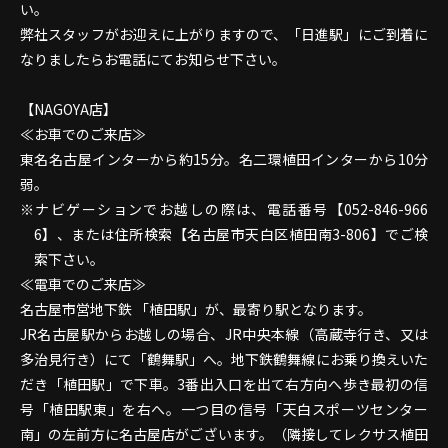
い。
弊社スタッフがお迎えに上がりますので、「日進駅」にご到着に
なりましたらお電話にてお知らせ下さい。
【NAGOYA店】
≪お車でのご来店≫
東名名古屋インターから約15分。名二環植田インターから10分
弱。
ナビゲーションでお越しの際は、電話番号【052-846-966
6】、または住所検索【名古屋市天白区植田南3-806】でご検
索下さい。
≪電車でのご来店≫
名古屋市営地下鉄 「植田駅」が、最寄り駅となります。
JR名古屋駅からお越しの場合、JR中央本線（高蔵寺行き、又は
多治見行き）にて「鶴舞駅」へ。地下鉄鶴舞線にお乗り換えいた
だき「植田駅」で下車。3番出入口を出て右方向へ歩き最初の信
号「植田駅東」を右へ。一つ目の信号「天白スポーツセンター
南」の左前方に名古屋店がございます。（隣接してレクサス植田