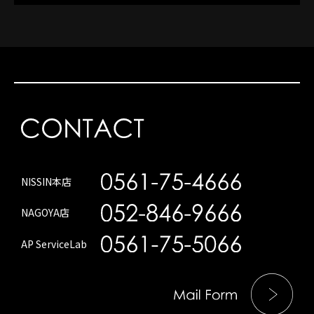
NISSIN本店
NAGOYA店
AP ServiceLab