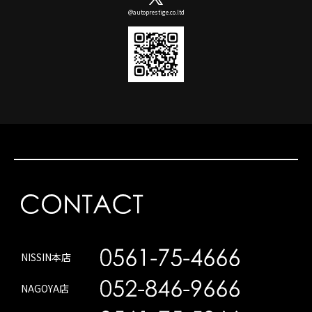
@autoprestige.co.ltd
NISSIN本店
NAGOYA店