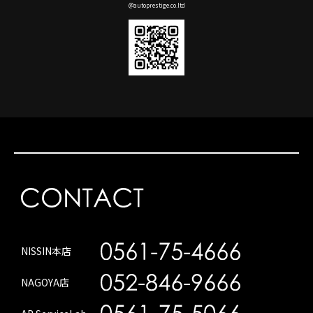
@autoprestige.co.ltd
NISSIN本店
NAGOYA店