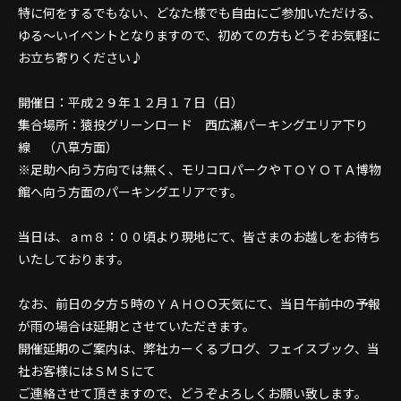
特に何をするでもない、どなた様でも自由にご参加いただける、
ゆる～いイベントとなりますので、初めての方もどうぞお気軽に
お立ち寄りください♪
開催日：平成２９年１２月１７日（日）
集合場所：猿投グリーンロード 西広瀬パーキングエリア下り
線 （八草方面）
※足助へ向う方向では無く、モリコロパークやＴＯＹＯＴＡ博物
館へ向う方面のパーキングエリアです。
当日は、ａｍ８：００頃より現地にて、皆さまのお越しをお待ち
いたしております。
なお、前日の夕方５時のＹＡＨＯＯ天気にて、当日午前中の予報
が雨の場合は延期とさせていただきます。
開催延期のご案内は、弊社カーくるブログ、フェイスブック、当
社お客様にはＳＭＳにて
ご連絡させて頂きますので、どうぞよろしくお願い致します。