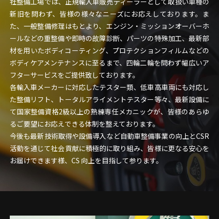
社整備工場では、正規輸入車販売ディーラーとして取扱い車種の
新旧を問わず、皆様の様々なニーズにお応えしております。ま
た、一般整備修理はもとより、エンジン・ミッションオーバーホ
ールなどの重整備や即時の故障診断、パーツの特殊加工、最新部
材を用いたボディコーティング、プロテクションフィルムなどの
ボディケアメンテナンスに至るまで、四輪二輪を問わず幅広いア
フターサービスをご提供致しております。
各輸入車メーカーに対応したテスター類、低車高車両にも対応し
た整備リフト、トータルアライメントテスター等々、最新設備に
て国家整備資格2級以上の熟練専任メカニックが、皆様のあらゆ
るご要望にお応えできる体制を整えております。
今後も最新技術取得や設備導入など自動車整備事業の向上とCSR
活動を通じて社会貢献に積極的に取り組み、皆様に更なる安心を
お届けできます様、CS 向上を目指して参ります。