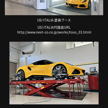
USI ITALIA 塗装ブース
USI ITALIA代理店URL
http://www.next-co.co.jp/works/toso_01.html