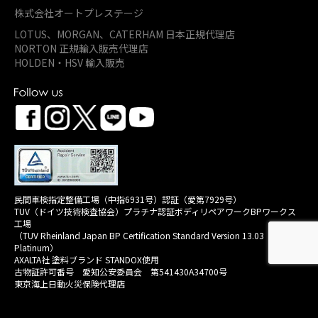
株式会社オートプレステージ
LOTUS、MORGAN、
CATERHAM 日本正規代理店
NORTON 正規輸入販売代理店
HOLDEN・HSV 輸入販売
民間車検指定整備工場（中指6931号）認証（愛第7929号）
TUV（ドイツ技術検査協会）プラチナ認証ボディリペアワークBPワークス
工場
（TUV Rheinland Japan BP Certification Standard Version 13.03
Platinum）
AXALTA社 塗料ブランド STANDOX使用
古物証許可番号 愛知公安委員会 第541430A34700号
東京海上日動火災保険代理店