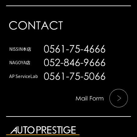
NISSIN本店
NAGOYA店
AP ServiceLab