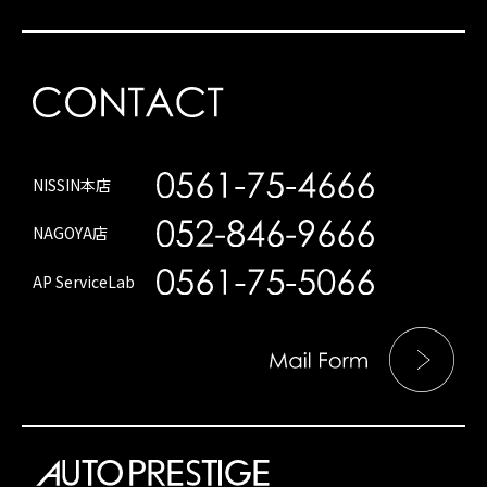
NISSIN本店
NAGOYA店
AP ServiceLab