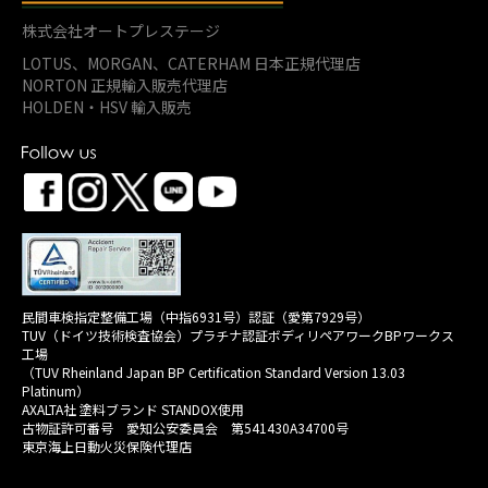
株式会社オートプレステージ
LOTUS、MORGAN、
CATERHAM 日本正規代理店
NORTON 正規輸入販売代理店
HOLDEN・HSV 輸入販売
民間車検指定整備工場（中指6931号）認証（愛第7929号）
TUV（ドイツ技術検査協会）プラチナ認証ボディリペアワークBPワークス
工場
（TUV Rheinland Japan BP Certification Standard Version 13.03
Platinum）
AXALTA社 塗料ブランド STANDOX使用
古物証許可番号 愛知公安委員会 第541430A34700号
東京海上日動火災保険代理店