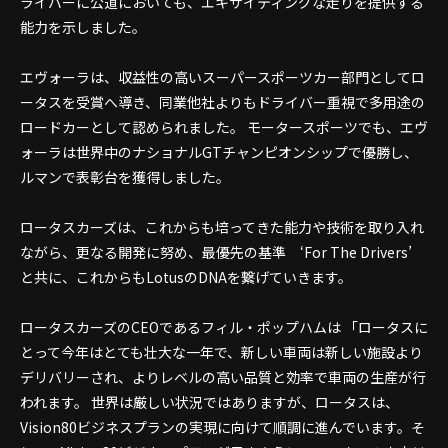
ライバーに公道においても、エキサイティングな走りを提供する
能力を示しました。
エヴォーラは、収益性の高いスーパースポーツカー部門としてロ
ータスを受賞へ導き、同業他社よりもドライバー重視で多用途の
ロードカーとして認められました。 モータースポーツでも、エヴ
ォーラは世界中のナショナルGTチャンピオンシップで優勝し、
ルマンで表彰台を獲得しました。
ロータスカーズは、これからも培ってきた能力や技術を取り入れ
ながら、更なる開発に努め、最優先の基準 ‘For The Drivers’
と共に、これからもLotusのDNAを繋げていきます。
ロータスカーズのCEOであるフィル・ポップハムは 「ロータスに
とって今年はとても壮大な一年で、新しい車両は新しい施設より
デリバリーされ、よりレベルの高い品質と効率で車両の生産が行
われます。 世界は厳しい状況ではありますが、ロータスは、
Vision80ビジネスプランの実現に向けて順調に進んでいます。そ