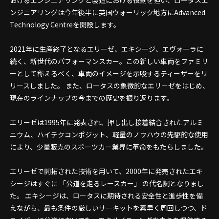
おけるエンジニアリングと製造における役割を担い、ロータスエ
ンジニアリングは今年後半に英国ウォーリック地方にAdvanced
Technology Centreを開設します。
2021年に生産終了となるエリーゼ、エキシージ、エヴォーラに
続く、新世代のパフォーマンスカー。この新しい車両をファミリ
ーとして称えるべく、車両のイメージを示唆するティーザーをリ
リースしました。 また、ロータスの象徴的なエリーゼをはじめ、
現在のラインナップの今までの歴史を振り返ります。
エリーゼは1995年に発表され、押し出し接着結合されたアルミ
ニウム、ハイテクコンポジット、軽量のノウハウの先駆的な使用
により、少量販売のスポーツカー業界に革命をもたらしました。
エリーゼで開拓された技術を用いて、2000年に発売されたエキ
シージはすぐに 「公道を走るレースカー」 の代名詞となりまし
た。 エキシージは、ロータスに期待される安全性と進歩性を備
えながら、最も条件の厳しいサーキットを素早く周回しつつ、ド