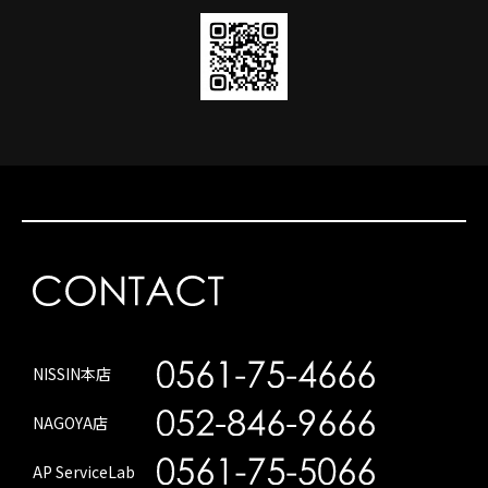
NISSIN本店
NAGOYA店
AP ServiceLab