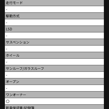
走行モード
-
駆動方式
-
LSD
-
サスペンション
-
ホイール
-
サンルーフ/ガラスルーフ
-
オープン
-
ワンオーナー
〇
新車保証書/記録簿