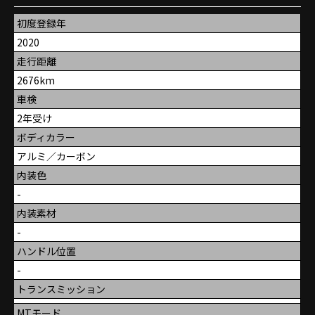
初度登録年
2020
走行距離
2676km
車検
2年受け
ボディカラー
アルミ／カーボン
内装色
-
内装素材
-
ハンドル位置
-
トランスミッション
MTモード