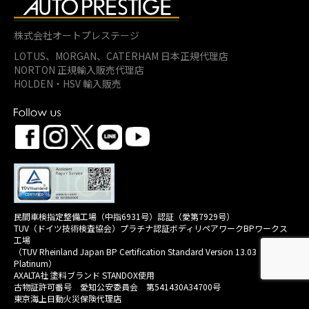
株式会社オートプレステージ
LOTUS、MORGAN、
CATERHAM 日本正規代理店
NORTON 正規輸入販売代理店
HOLDEN・HSV 輸入販売
民間車検指定整備工場（中指6931号）認証（愛第7929号）
TUV（ドイツ技術検査協会）プラチナ認証ボディリペアワークBPワークス
工場
（TUV Rheinland Japan BP Certification Standard Version 13.03
Platinum）
AXALTA社 塗料ブランド STANDOX使用
古物証許可番号 愛知公安委員会 第541430A34700号
東京海上日動火災保険代理店