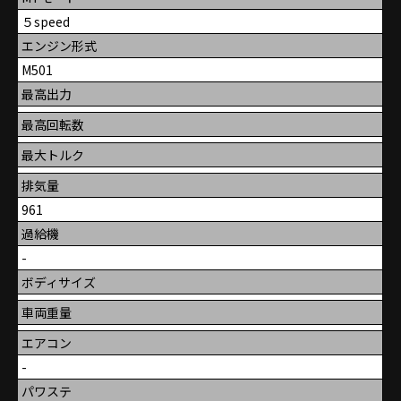
５speed
エンジン形式
M501
最高出力
最高回転数
最大トルク
排気量
961
過給機
-
ボディサイズ
車両重量
エアコン
-
パワステ