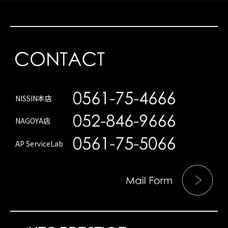
NISSIN本店
NAGOYA店
AP ServiceLab