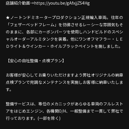
店舗紹介動画→https://youtu.be/gAfxjjZS4Hg
★ノートンドミネータープロダクション正規輸入車両。往年の
「フェザーベッドフレーム」を彷彿させるレーシーな雰囲気もそ
のままに、各部にカーボンパーツを使用しハンドビルドのスペシ
ャルオーダーアルミタンクを装着。他にワンオフマフラー・ＬＥ
Ｄライト＆ウインカー・ホイルブラックペイントを施しました。
【安心の自社整備・点検プラン】
お客様が安心してお乗りいただけますよう弊社オリジナルの納車
点検プランで完調なメンテナンスを実施しお客様に納車いたしま
す。
整備サービスは、専任のメカニックがあらゆる車両のフルレスト
アをはじめエンジン、各機関O/H、一般整備まで一貫して弊社で
行っております。(一部を除く)