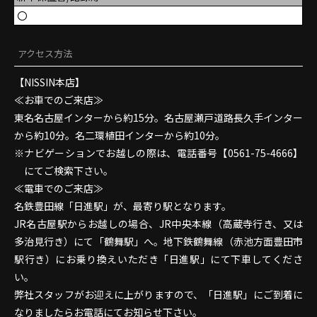
〇
アクセス方法
【NISSIN本店】
≪お車でのご来店≫
東名名古屋インターから約15分。名古屋瀬戸道路長久手インター
から約10分。名二環植田インターから約10分。
ナビゲーションでお越しの際は、電話番号【0561-75-4666】
にてご検索下さい。
≪電車でのご来店≫
名鉄豊田線「日進駅」が、最寄り駅となります。
JR名古屋駅からお越しの場合、JR中央本線（高蔵寺行き、又は
多治見行き）にて「鶴舞駅」へ。地下鉄鶴舞線（赤池方面豊田市
駅行き）にお乗り換えいただき「日進駅」にて下車してくださ
い。
弊社スタッフがお迎えに上がりますので、「日進駅」にご到着に
なりましたらお電話にてお知らせ下さい。