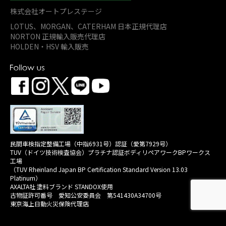
株式会社オートプレステージ
LOTUS、MORGAN、
CATERHAM 日本正規代理店
NORTON 正規輸入販売代理店
HOLDEN・HSV 輸入販売
民間車検指定整備工場（中指6931号）認証（愛第7929号）
TUV（ドイツ技術検査協会）プラチナ認証ボディリペアワークBPワークス
工場
（TUV Rheinland Japan BP Certification Standard Version 13.03
Platinum）
AXALTA社 塗料ブランド STANDOX使用
古物証許可番号 愛知公安委員会 第541430A34700号
東京海上日動火災保険代理店