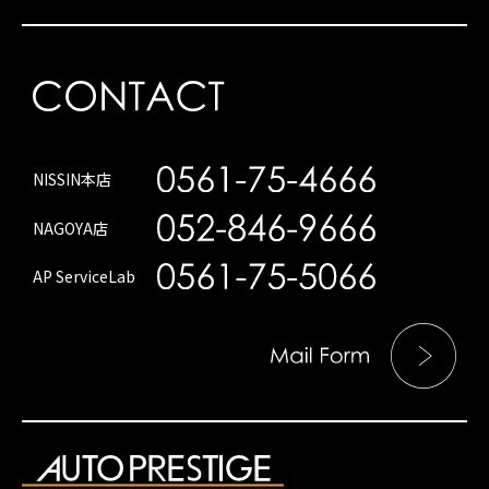
NISSIN本店
NAGOYA店
AP ServiceLab