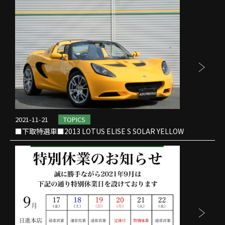
2021-11-21
TOPICS
■下取特選車■2013 LOTUS ELISE S SOLAR YELLOW