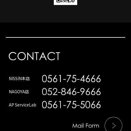
NISSIN本店
NAGOYA店
AP ServiceLab