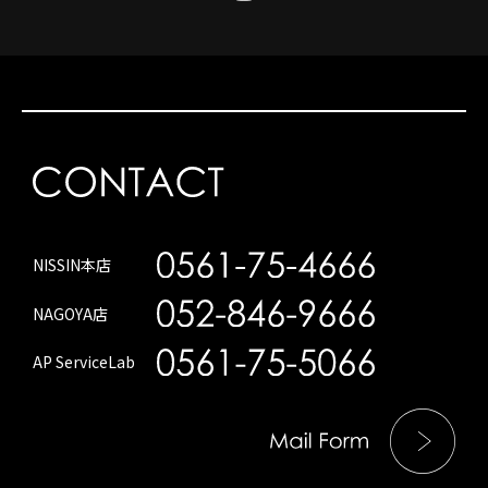
NISSIN本店
NAGOYA店
AP ServiceLab