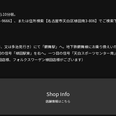
ら10分弱。
-9666】、または住所検索【名古屋市天白区植田南3-806】でご検索
行き、又は多治見行き）にて「鶴舞駅」へ。地下鉄鶴舞線にお乗り換えい
初の信号「植田駅東」を右へ。一つ目の信号「天白スポーツセンター南
ス植田店様、フォルクスワーゲン植田店様がございます）
Shop Info
店舗情報はこちら