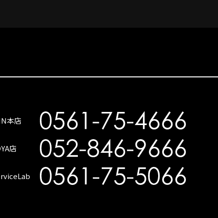
SIN本店
OYA店
rviceLab