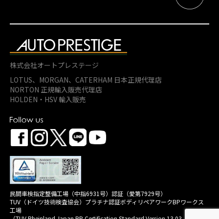
株式会社オートプレステージ
LOTUS、MORGAN、
CATERHAM 日本正規代理店
NORTON 正規輸入販売代理店
HOLDEN・HSV 輸入販売
民間車検指定整備工場（中指6931号）認証（愛第7929号）
TUV（ドイツ技術検査協会）プラチナ認証ボディリペアワークBPワークス
工場
（TUV Rheinland Japan BP Certification Standard Version 13.03