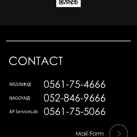
NISSIN本店
NAGOYA店
AP ServiceLab