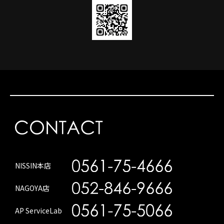
NISSIN本店
NAGOYA店
AP ServiceLab