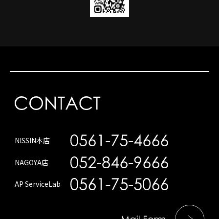
NISSIN本店
NAGOYA店
AP ServiceLab