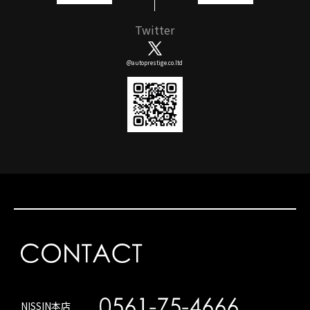
Twitter
@autoprestige.co.ltd
NISSIN本店