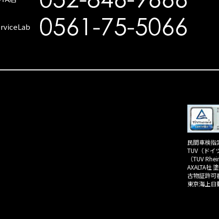
rviceLab
民間車検指定
TUV（ド
（TUV Rhein
AXALTA社
古物証許可番
東京海上日