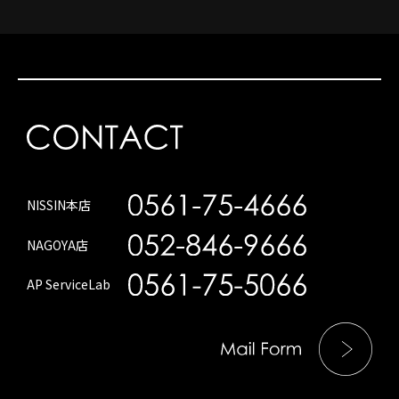
NISSIN本店
NAGOYA店
AP ServiceLab