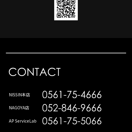
NISSIN本店
NAGOYA店
AP ServiceLab