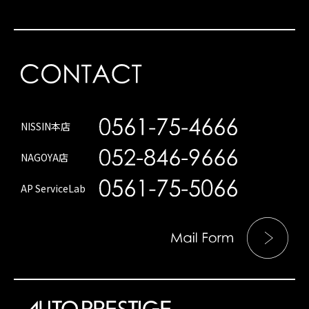
NISSIN本店
NAGOYA店
AP ServiceLab