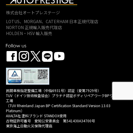
株式会社オートプレステージ
LOTUS、MORGAN、
CATERHAM 日本正規代理店
NORTON 正規輸入販売代理店
HOLDEN・HSV 輸入販売
民間車検指定整備工場（中指6931号）認証（愛第7929号）
TUV（ドイツ技術検査協会）プラチナ認証ボディリペアワークBPワークス
工場
（TUV Rheinland Japan BP Certification Standard Version 13.03
Platinum）
AXALTA社 塗料ブランド STANDOX使用
古物証許可番号 愛知公安委員会 第541430A34700号
東京海上日動火災保険代理店