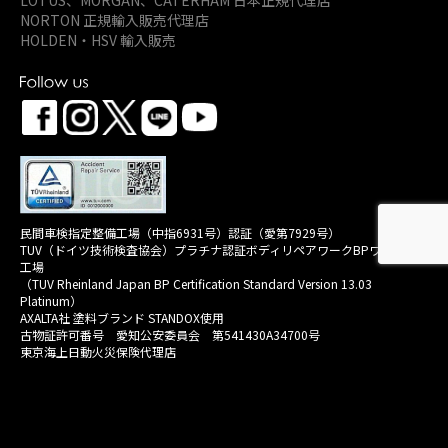
NORTON 正規輸入販売代理店
HOLDEN・HSV 輸入販売
民間車検指定整備工場（中指6931号）認証（愛第7929号）
TUV（ドイツ技術検査協会）プラチナ認証ボディリペアワークBPワークス
工場
（TUV Rheinland Japan BP Certification Standard Version 13.03
Platinum）
AXALTA社 塗料ブランド STANDOX使用
古物証許可番号 愛知公安委員会 第541430A34700号
東京海上日動火災保険代理店
プライバシーポリシー
Copyright © 2021-2026 AUTO PRESTIGE Co., Ltd. All Rights Reserved.