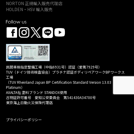
NORTON 正規輸入販売代理店
HOLDEN・HSV 輸入販売
民間車検指定整備工場（中指6931号）認証（愛第7929号）
TUV（ドイツ技術検査協会）プラチナ認証ボディリペアワークBPワークス
工場
（TUV Rheinland Japan BP Certification Standard Version 13.03
Platinum）
AXALTA社 塗料ブランド STANDOX使用
古物証許可番号 愛知公安委員会 第541430A34700号
東京海上日動火災保険代理店
プライバシーポリシー
Copyright © 2021-2026 AUTO PRESTIGE Co., Ltd. All Rights Reserved.