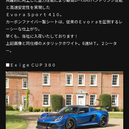
飛躍的に向上した空力性能により最高レベルのハンドリング性能
と高速安定性を実現した
Ｅｖｏｒａ Ｓｐｏｒｔ ４１０。
カーボンファイバー製シートは、従来のＥｖｏｒａを圧倒するレ
ーシーな仕上がり。
早くも、当社に入荷いたしております！
上記画像と同仕様のメタリックホワイト。6速ＭＴ。２シータ
ー。
■Ｅｘｉｇｅ ＣＵＰ ３８０