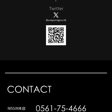
Twitter
@autoprestige.co.ltd
NISSIN本店