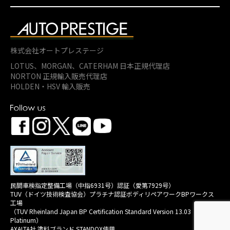
株式会社オートプレステージ
LOTUS、MORGAN、
CATERHAM 日本正規代理店
NORTON 正規輸入販売代理店
HOLDEN・HSV 輸入販売
民間車検指定整備工場（中指6931号）認証（愛第7929号）
TUV（ドイツ技術検査協会）プラチナ認証ボディリペアワークBPワークス
工場
（TUV Rheinland Japan BP Certification Standard Version 13.03
Platinum）
AXALTA社 塗料ブランド STANDOX使用