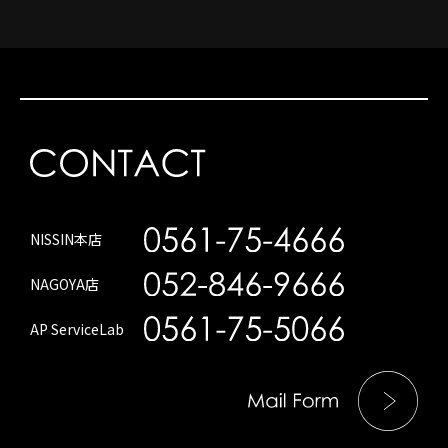
NISSIN本店
NAGOYA店
AP ServiceLab