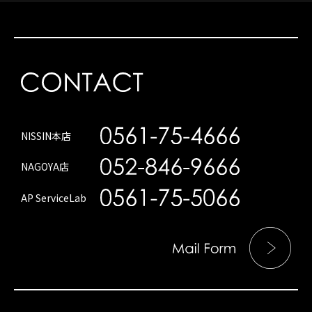
NISSIN本店
NAGOYA店
AP ServiceLab