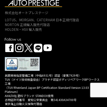
株式会社オートプレステージ
LOTUS、MORGAN、
CATERHAM 日本正規代理店
NORTON 正規輸入販売代理店
HOLDEN・HSV 輸入販売
民間車検指定整備工場（中指6931号）認証（愛第7929号）
TUV（ドイツ技術検査協会）プラチナ認証ボディリペアワークBPワークス
工場
（TUV Rheinland Japan BP Certification Standard Version 13.03
Platinum）
AXALTA社 塗料ブランド STANDOX使用
古物証許可番号 愛知公安委員会 第541430A34700号
東京海上日動火災保険代理店