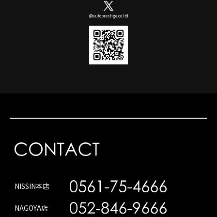
@autoprestige.co.ltd
NISSIN本店
NAGOYA店