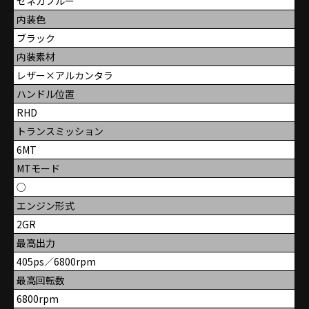
セネカブルー
内装色
ブラック
内装素材
レザー×アルカンタラ
ハンドル位置
RHD
トランスミッション
6MT
MTモード
○
エンジン形式
2GR
最高出力
405ps／6800rpm
最高回転数
6800rpm