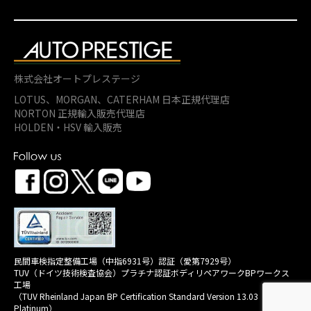
株式会社オートプレステージ
LOTUS、MORGAN、
CATERHAM 日本正規代理店
NORTON 正規輸入販売代理店
HOLDEN・HSV 輸入販売
民間車検指定整備工場（中指6931号）認証（愛第7929号）
TUV（ドイツ技術検査協会）プラチナ認証ボディリペアワークBPワークス
工場
（TUV Rheinland Japan BP Certification Standard Version 13.03
Platinum）