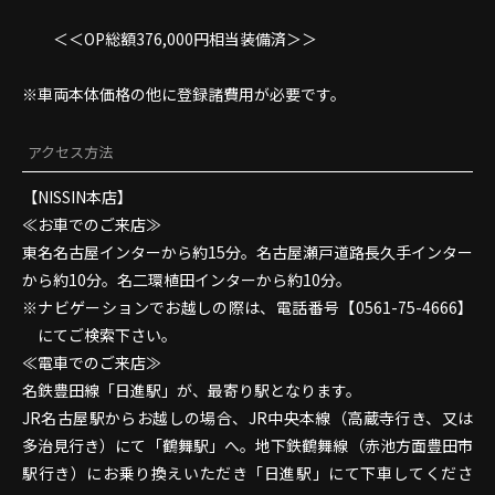
＜＜OP総額376,000円相当装備済＞＞
※車両本体価格の他に登録諸費用が必要です。
アクセス方法
【NISSIN本店】
≪お車でのご来店≫
東名名古屋インターから約15分。名古屋瀬戸道路長久手インター
から約10分。名二環植田インターから約10分。
ナビゲーションでお越しの際は、電話番号【0561-75-4666】
にてご検索下さい。
≪電車でのご来店≫
名鉄豊田線「日進駅」が、最寄り駅となります。
JR名古屋駅からお越しの場合、JR中央本線（高蔵寺行き、又は
多治見行き）にて「鶴舞駅」へ。地下鉄鶴舞線（赤池方面豊田市
駅行き）にお乗り換えいただき「日進駅」にて下車してくださ