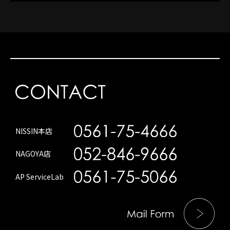
NISSIN本店
NAGOYA店
AP ServiceLab