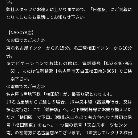
い。
弊社スタッフがお迎えに上がりますので、「日進駅」にご到着に
なりましたらお電話にてお知らせ下さい。
【NAGOYA店】
≪お車でのご来店≫
東名名古屋インターから約15分。名二環植田インターから10分
弱。
ナビゲーションでお越しの際は、電話番号【052-846-966
6】、または住所検索【名古屋市天白区植田南3-806】でご検
索下さい。
≪電車でのご来店≫
名古屋市営地下鉄 「植田駅」が、最寄り駅となります。
JR名古屋駅からお越しの場合、JR中央本線（高蔵寺行き、又は
多治見行き）にて「鶴舞駅」へ。地下鉄鶴舞線にお乗り換えいた
だき「植田駅」で下車。3番出入口を出て右方向へ歩き最初の信
号「植田駅東」を右へ。一つ目の信号「天白スポーツセンター
南」の左前方に名古屋店がございます。（隣接してレクサス植田