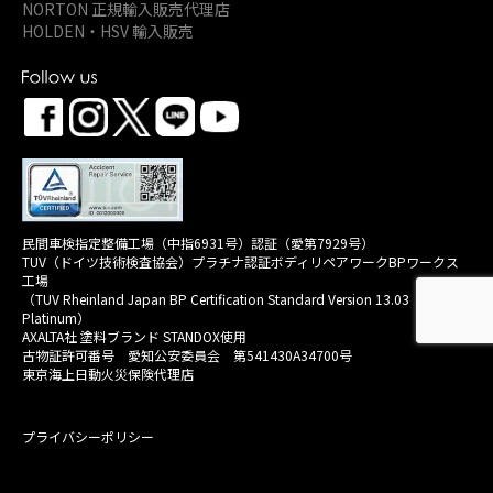
NORTON 正規輸入販売代理店
HOLDEN・HSV 輸入販売
民間車検指定整備工場（中指6931号）認証（愛第7929号）
TUV（ドイツ技術検査協会）プラチナ認証ボディリペアワークBPワークス
工場
（TUV Rheinland Japan BP Certification Standard Version 13.03
Platinum）
AXALTA社 塗料ブランド STANDOX使用
古物証許可番号 愛知公安委員会 第541430A34700号
東京海上日動火災保険代理店
プライバシーポリシー
Copyright © 2021-2026 AUTO PRESTIGE Co., Ltd. All Rights Reserved.