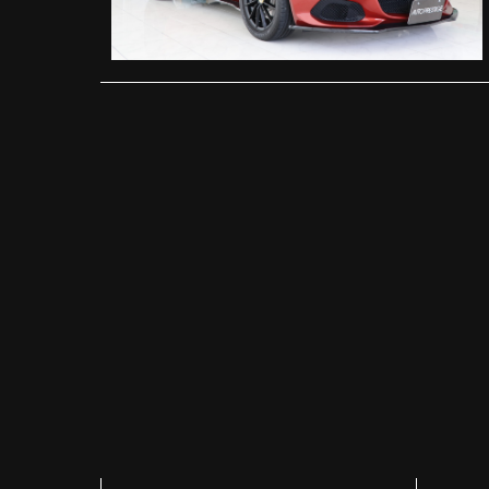
投
稿
の
ペ
ー
ジ
送
り