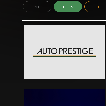
ALL
TOPICS
BLOG