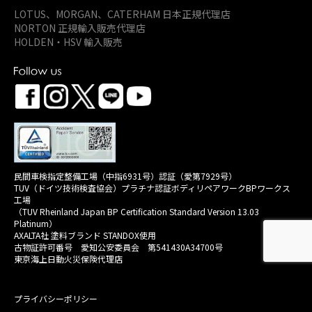
LOTUS、MORGAN、
CATERHAM 日本正規代理店
NORTON 正規輸入販売代理店
HOLDEN・HSV 輸入販売
民間車検指定整備工場（中指6931号）認証（愛第7929号）
TUV（ドイツ技術検査協会）プラチナ認証ボディリペアワークBPワークス
工場
（TUV Rheinland Japan BP Certification Standard Version 13.03
Platinum）
AXALTA社 塗料ブランド STANDOX使用
古物証許可番号 愛知公安委員会 第541430A34700号
東京海上日動火災保険代理店
プライバシーポリシー