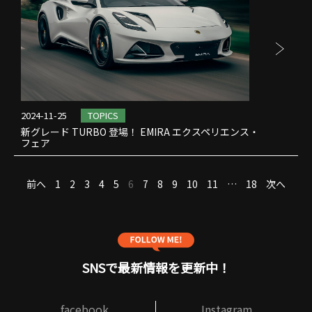
2024-11-25
TOPICS
新グレード TURBO 登場！ EMIRA エクスペリエンス・
フェア
投
前へ
1
2
3
4
5
6
7
8
9
10
11
…
18
次へ
稿
の
ペ
ー
ジ
SNSで最新情報を更新中！
送
り
facebook
Instagram