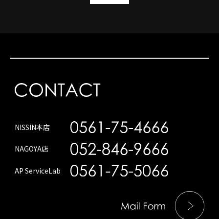
NISSIN本店
NAGOYA店
AP ServiceLab