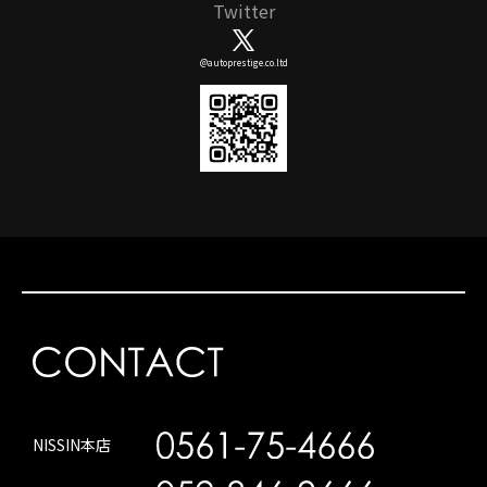
Twitter
@autoprestige.co.ltd
NISSIN本店