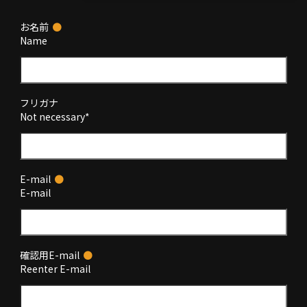
お名前
●
Name
フリガナ
Not necessary*
E-mail
●
E-mail
確認用E-mail
●
Reenter E-mail