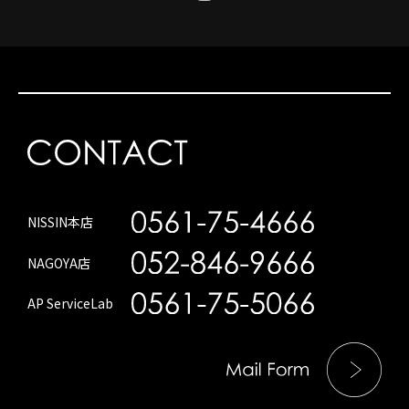
NISSIN本店
NAGOYA店
AP ServiceLab