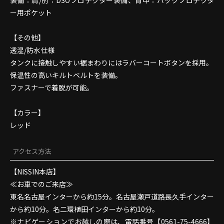
装備：肩/肘：D3Oプロテクター装備、背中：バックプロテクタ
ー用ポケット
【その他】
透湿/防水仕様
タンクに接触しやすい裾まわりにはラバーコートボタンを採用。
保温性の高いキルトベルトを装備。
ファスナーで着脱が可能。
【カラー】
レッド
アクセス方法
【NISSIN本店】
≪お車でのご来店≫
東名名古屋インターから約15分。名古屋瀬戸道路長久手インター
から約10分。名二環植田インターから約10分。
ナビゲーションでお越しの際は、電話番号【0561-75-4666】