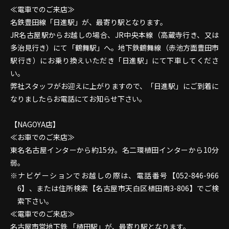
≪電車でのご来店≫
名鉄豊田線「日進駅」が、最寄り駅となります。
JR名古屋駅からお越しの場合、JR中央本線（高蔵寺行き、又は
多治見行き）にて「鶴舞駅」へ。地下鉄鶴舞線（赤池方面豊田市
駅行き）にお乗り換えいただき「日進駅」にて下車してくださ
い。
弊社スタッフがお迎えに上がりますので、「日進駅」にご到着に
なりましたらお電話にてお知らせ下さい。
【NAGOYA店】
≪お車でのご来店≫
東名名古屋インターから約15分。名二環植田インターから10分
弱。
ナビゲーションでお越しの際は、電話番号【052-846-966
6】、または住所検索【名古屋市天白区植田南3-806】でご検
索下さい。
≪電車でのご来店≫
名古屋市営地下鉄 「植田駅」が、最寄り駅となります。