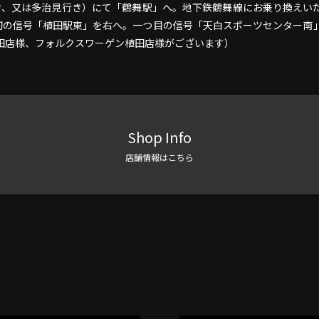
行き、又は多治見行き）にて「鶴舞駅」へ。地下鉄鶴舞線にお乗り換えい
初の信号「植田駅東」を右へ。一つ目の信号「天白スポーツセンター南
ス植田店様、フォルクスワーゲン植田店様がございます）
Shop Info
店舗情報はこちら