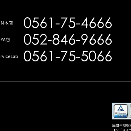
SIN本店
OYA店
rviceLab
民間車検指定
TUV（ド