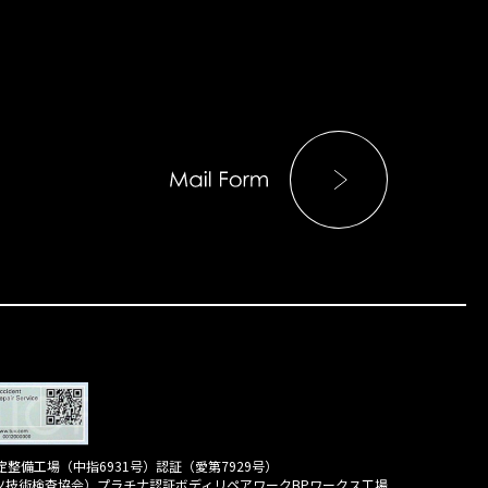
整備工場（中指6931号）認証（愛第7929号）
イツ技術検査協会）プラチナ認証ボディリペアワークBPワークス工場