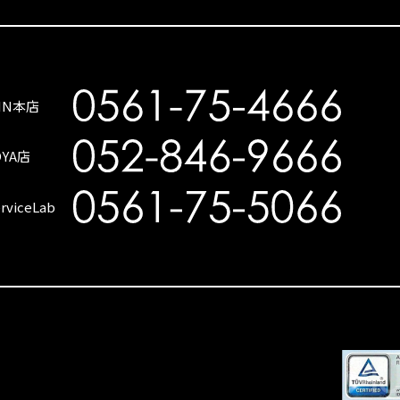
SIN本店
OYA店
rviceLab