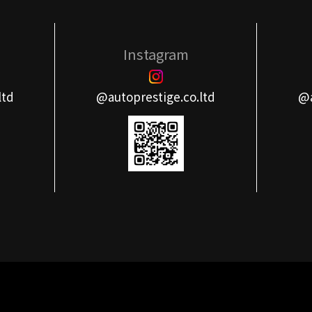
Instagram
ltd
@autoprestige.co.ltd
@a