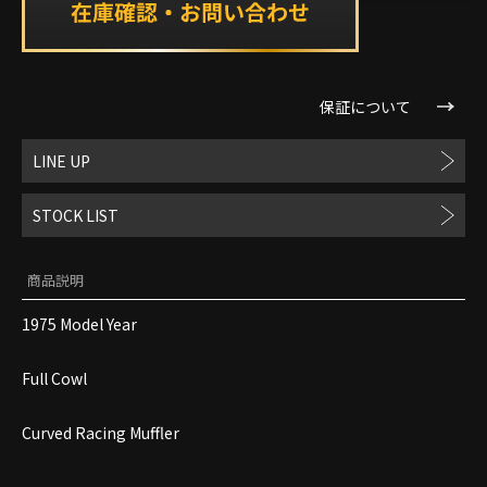
保証について
LINE UP
STOCK LIST
商品説明
1975 Model Year
Full Cowl
Curved Racing Muffler