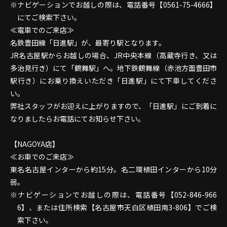
ナビゲーションでお越しの際は、電話番号【0561-75-4666】
にてご検索下さい。
≪電車でのご来店≫
名鉄豊田線「日進駅」が、最寄り駅となります。
JR名古屋駅からお越しの場合、JR中央本線（高蔵寺行き、又は
多治見行き）にて「鶴舞駅」へ。地下鉄鶴舞線（赤池方面豊田市
駅行き）にお乗り換えいただき「日進駅」にて下車してくださ
い。
弊社スタッフがお迎えに上がりますので、「日進駅」にご到着に
なりましたらお電話にてお知らせ下さい。
【NAGOYA店】
≪お車でのご来店≫
東名名古屋インターから約15分。名二環植田インターから10分
弱。
ナビゲーションでお越しの際は、電話番号【052-846-966
6】、または住所検索【名古屋市天白区植田南3-806】でご検
索下さい。