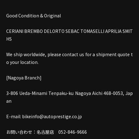
Good Condition & Original
CERIANI BREMBO DELORTO SEBAC TOMASELLI APRILIA SMIT
HS
We ship worldwide, please contact us for a shipment quote t
o your location.
[Nagoya Branch]
3-806 Ueda-Minami Tenpaku-ku Nagoya Aichi 468-0053, Jap
an
E-mail: bikeinfo@autoprestige.co.jp
お問い合わせ：名古屋店
052-846-9666