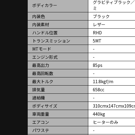
グラビティブラック／
ボディカラー
ミ
内装色
ブラック
内装素材
レザー
ハンドル位置
RHD
トランスミッション
5MT
MTモード
-
エンジン形式
-
最高出力
85ps
最高回転数
-
最大トルク
11.8kgf/m
排気量
658cc
過給機
-
ボディサイズ
310cmx147cmx109
車両重量
440kg
エアコン
ヒーターのみ
パワステ
-