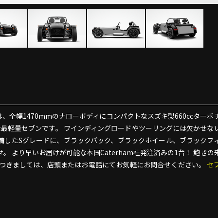
、全幅1470mmのナローボディにコンパクトなスズキ製660ccターボ
な最軽量セブンです。 ワインディングロードやツーリングには欠かせな
備したSグレードに、ブラックパック、ブラックホイール、ブラックフ
 より早いお届けが可能な本国Caterham社発注済みの1台！ 飽きの
つきましては、店頭またはお電話にてお気軽にお問合せください。
セ