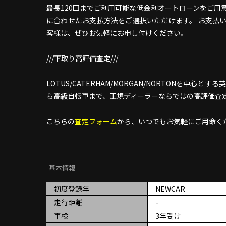
最長120回までご利用可能な低金利オートローンをご用
に合わせたお支払方法をご選択いただけます。 お支払
客様は、ぜひお気軽にお申し付けください。
///下取り高評価査定///
LOTUS/CATERHAM/MORGAN/NORTONを
ら高級自転車まで、正規ディーラーならではの高評価査
こちらの
査定フォーム
から、いつでもお気軽にご用命く
基本情報
初度登録年
NEWCAR
走行距離
-
車検
3年受け