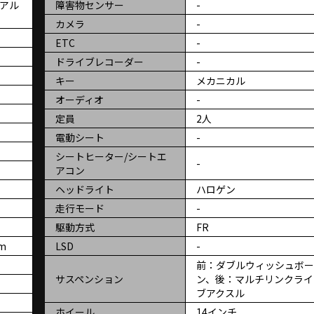
アル
障害物センサー
-
カメラ
-
ETC
-
ドライブレコーダー
-
キー
メカニカル
オーディオ
-
定員
2人
電動シート
-
シートヒーター/シートエ
-
アコン
ヘッドライト
ハロゲン
走行モード
-
駆動方式
FR
cm
LSD
-
前：ダブルウィッシュボ
サスペンション
ン、後：マルチリンクライ
ブアクスル
ホイール
14インチ