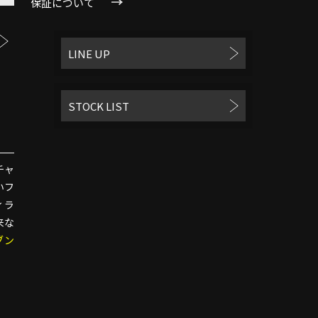
保証について
LINE UP
STOCK LIST
チャ
いフ
ィラ
来な
ブン