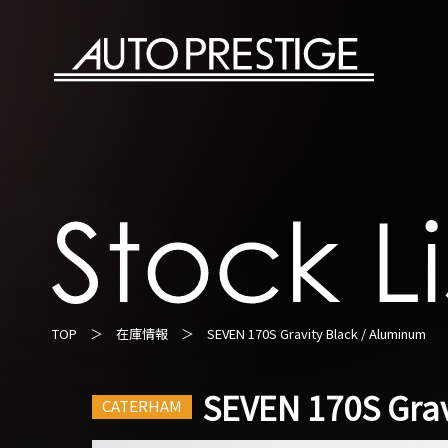
TOP
＞
在庫情報
＞ SEVEN 170S Gravity Black / Aluminum
SEVEN 170S Grav
CATERHAM