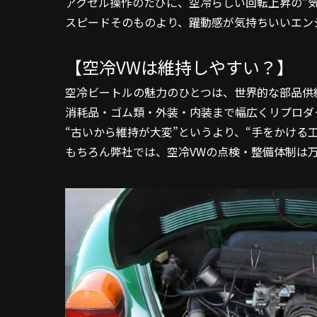
アクセル操作のたびに、空冷らしい回転上昇の“
スピードそのものより、躍動感が気持ちいいエン
【空冷VWは維持しやすい？】
空冷ビートルの魅力のひとつは、
世界的な部品供
消耗品・ゴム類・外装・内装まで幅広くリプロダ
“古いから維持が大変”というより、“手をかける
もちろん弊社では、空冷VWの点検・整備体制は