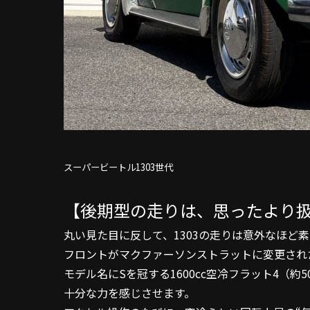
スーパービートル1303世代
【後期型の走りは、思ったより
丸い見た目に反して、1303の走りは意外なほど
フロントがマクファーソンストラットに変更され
モデル名にSを冠する1600cc空冷フラット4（約
十分な力を感じさせます。