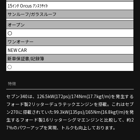
15ｲﾝﾁ Orcus ｱﾝｽﾗｻｲﾄ
サンルーフ/ガラスルーフ
オープン
〇
ワンオーナー
NEW CAR
新車保証書/記録簿
○
特徴
セブン340は、126.5kW(172ps)/174Nm(17.7kgf/m)を発生する
フォード製2リッターデュラテックエンジンを搭載。これはセブ
ン270に搭載されていた99.3kW(135ps)/165Nm(16.8kgf/m)を発
生するフォード製1.6リッターシグマエンジンと比較して、約2
7％のパワーアップを実現、トルクも向上しております。