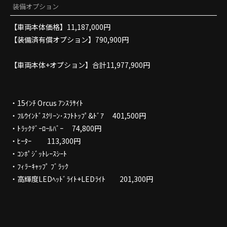
装備オプション
【車両本体価格】11,187,000円
【装備済有償オプション】790,900円
【車両本体+オプション】合計11,977,900円
・15ｲﾝﾁ Orcus ｱﾝｽﾗｻｲﾄ
・ﾌﾙｳｲﾝﾄﾞｽｸﾘｰﾝ･ｽﾌﾄﾄｯﾌﾟ&ﾄﾞｱ 401,500円
・ﾄﾗｯｸﾃﾞｰﾛｰﾙﾊﾞｰ 74,800円
・ﾋｰﾀｰ 113,300円
・ｺﾝﾎﾟｼﾞｯﾄﾚｰｽｼｰﾄ
・ﾌｨﾗｰｷｬｯﾌﾟ ﾌﾞﾗｯｸ
・高輝度LEDﾍｯﾄﾞﾗｲﾄ+LEDﾗｲﾄ 201,300円