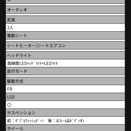
オーディオ
定員
2人
電動シート
シートヒーター/シートエアコン
ヘッドライト
高輝度LEDﾍｯﾄﾞﾗｲﾄ+LEDﾗｲﾄ
走行モード
駆動方式
FR
LSD
〇
サスペンション
前：ﾀﾞﾌﾞﾙｳｨｯｼｭﾎﾞｰﾝ 後：Aﾌﾚｰﾑ&ﾄﾞﾃﾞｨｵﾝ
ホイール