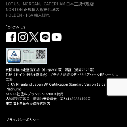
LOTUS、MORGAN、
CATERHAM 日本正規代理店
NORTON 正規輸入販売代理店
HOLDEN・HSV 輸入販売
民間車検指定整備工場（中指6931号）認証（愛第7929号）
TUV（ドイツ技術検査協会）プラチナ認証ボディリペアワークBPワークス
工場
（TUV Rheinland Japan BP Certification Standard Version 13.03
Platinum）
AXALTA社 塗料ブランド STANDOX使用
古物証許可番号 愛知公安委員会 第541430A34700号
東京海上日動火災保険代理店
プライバシーポリシー