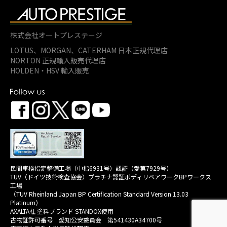
株式会社オートプレステージ
LOTUS、MORGAN、
CATERHAM 日本正規代理店
NORTON 正規輸入販売代理店
HOLDEN・HSV 輸入販売
民間車検指定整備工場（中指6931号）認証（愛第7929号）
TUV（ドイツ技術検査協会）プラチナ認証ボディリペアワークBPワークス
工場
（TUV Rheinland Japan BP Certification Standard Version 13.03
Platinum）
AXALTA社 塗料ブランド STANDOX使用
古物証許可番号 愛知公安委員会 第541430A34700号