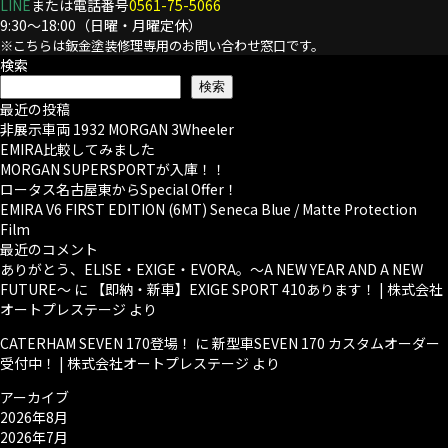
LINE
または電話番号
0561-75-5066
9:30～18:00（日曜・月曜定休）
※こちらは鈑金塗装修理専用のお問い合わせ窓口です。
検索
検索
最近の投稿
非展示車両 1932 MORGAN 3Wheeler
EMIRA比較してみました
MORGAN SUPERSPORTが入庫！！
ロータス名古屋東からSpecial Offer！
EMIRA V6 FIRST EDITION (6MT) Seneca Blue / Matte Protection
Film
最近のコメント
ありがとう、ELISE・EXIGE・EVORA。～A NEW YEAR AND A NEW
FUTURE～
に
【即納・新車】EXIGE SPORT 410あります！ | 株式会社
オートプレステージ
より
CATERHAM SEVEN 170登場！
に
新型車SEVEN 170 カスタムオーダー
受付中！ | 株式会社オートプレステージ
より
アーカイブ
2026年8月
2026年7月