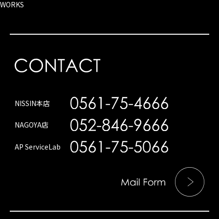
WORKS
NISSIN本店
NAGOYA店
AP ServiceLab