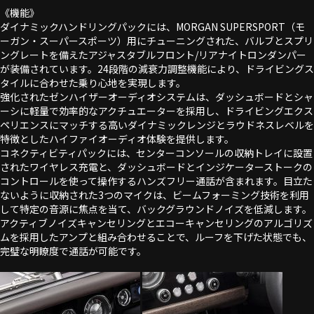
《機能》
ダイナミックハンドリングパックには、MORGAN SUPERSPORT（モ
ーガン・スーパースポーツ）用にチューニングされた、バルブとスプリ
ングレートを備えたアジャスタブルフロント/リアナイトロンダンパー
が装備されています。24段階の減衰力調整機能により、ドライビングス
タイルに合わせた乗り心地を実現します。
強化されたゼンハイザーオーディオシステムは、ダッシュボードとシャ
ーシに軽量で効率的なアクチュエーターを採用し、ドライビングエクス
ペリエンスにマッチする高いダイナミックレンジとラウドネスレベルを
特徴としたハイファイオーディオ体験を提供します。
コネクティビティパックには、センターコンソールの収納トレイに設置
されたワイヤレス充電と、ダッシュボードとインジケーターストークの
コントロールを使って操作するハンズフリー通話が含まれます。目立た
ないように収納された3つのマイクは、ビームフォーミング技術を利用
して特定の音源に焦点を当て、バックグラウンドノイズを低減します。
アクティブノイズキャンセリングとエコーキャンセリングのアルゴリズ
ムを採用したアンプと組み合わせることで、ルーフを下げた状態でも、
完璧な明瞭度で通話が可能です。