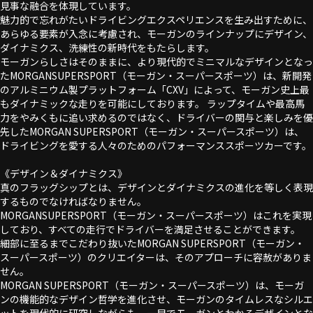
見事な融合を体現しています。
魅力的で忘れがたいドライビングエクスペリエンスを生み出すために、
あらゆる要素が入念に考慮され、モーガンのラインナップにデザイン、
ダイナミクス、洗練性の新時代をもたらします。
モーガンらしさはそのままに、より現代的でミニマルなデザインとなっ
たMORGANSUPERSPORT（モーガン・スーパースポーツ）は、新開発
のアルミニウム製プラットフォーム「CXV」によって、モーガン史上最
もダイナミックな走りを可能にしております。 ラップタイムや最高馬
力をやみくもに追い求めるのではなく、ドライバーの関与と楽しみを優
先したMORGAN SUPERSPORT（モーガン・スーパースポーツ）は、
ドライビングを愛する人々のためのパフォーマンススポーツカーです。
《デザイン＆ダイナミクス》
真のフラッグシップとは、デザインとダイナミクスの進化を等しく表現
するものでなければなりません。
MORGANSUPERSPORT（モーガン・スーパースポーツ）はこれを実現
しており、すべての走行でドライバーを満足させることができます。
細部に至るまでこだわり抜いたMORGAN SUPERSPORT（モーガン・
スーパースポーツ）のクリエイターは、そのアプローチに容赦がありま
せん。
MORGAN SUPERSPORT（モーガン・スーパースポーツ）は、モーガ
ンの機能的なデザイン哲学を進化させ、モーガンのタイムレスなシルエ