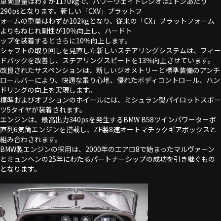
車両重量はわずか1170kgで、パワーウェイトレシオは1トンあたり
290psとなります。新しい「CXV」プラットフ
ォームの重量はわずか102kgとなり、従来の「CX」プラットフォーム
よりもねじれ剛性が10％向上し、ハードト
ップを装着するとさらに10％向上します。
シャフトの取り回しを見直した新しいステアリングシステムは、フィー
ドバックを改善し、ステアリングスピードを13％向上させています。
改良されたサスペンションは、新しいジオメトリーと標準装備のアンチ
ロールバーにより、快適な乗り心地、優れたボディコントロール、ハン
ドリングの向上を実現します。
標準およびオプションのホイールには、ミシュラン製パイロットスポー
ツ5タイヤが装着されます。
エンジンは、最高出力340psを発生するBMW B58ツインパワーターボ
直列6気筒エンジンを搭載し、ZF製8速オートマチックギアボックスと
組み合わされます。
BMW製エンジンの採用は、2000年のエアロ8で始まったマルヴァーン
とミュンヘンの25年にわたるパートナーシップの成功を引き継ぐもの
となります。