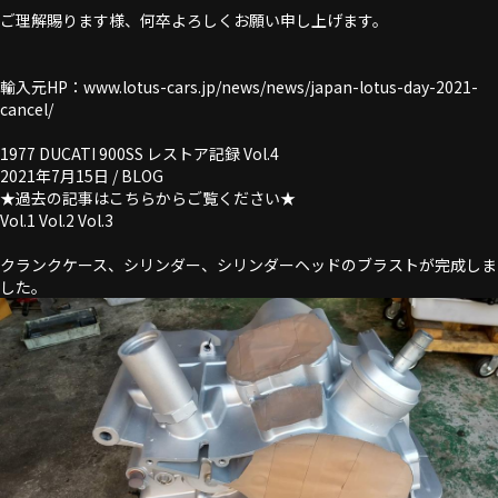
ご理解賜ります様、何卒よろしくお願い申し上げます。
輸入元HP：
www.lotus-cars.jp/news/news/japan-lotus-day-2021-
cancel/
1977 DUCATI 900SS レストア記録 Vol.4
2021年7月15日 /
BLOG
★過去の記事はこちらからご覧ください★
Vol.1
Vol.2
Vol.3
クランクケース、シリンダー、シリンダーヘッドのブラストが完成しま
した。