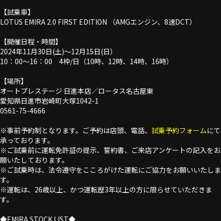
【試乗車】
LOTUS EMIRA 2.0 FIRST EDITION （AMGエンジン、8速DCT）
【開催日程・時間】
2024年11月30日(土)～12月15日(日）
10：00～16：00 4枠/日（10時、12時、14時、16時）
【場所】
オートプレステージ 日進本店／ロータス名古屋東
愛知県日進市岩崎町大塚1042-1
0561-75-4666
※事前予約制となります。ご予約は店頭、電話、
試乗予約フォーム
にて
承っております。
※ご試乗前に運転免許証の提示、誓約書、ご来店アンケートの記入をお
願いたしております。
※ご試乗時は、法令遵守をこころがけた運転にご協力をお願いいたしま
す。
※運転は、26歳以上、かつ運転歴3年以上の方に限らせていただきま
す。
◆EMIRA STOCK LIST◆